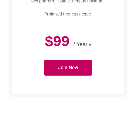
Sed pharetra ligula et tempus tincidunt.
Proin sed rhoncus neque.
$99
/ Yearly
Join Now