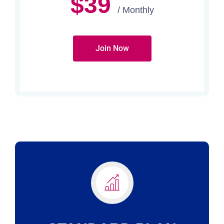
$39
/ Monthly
Join Now