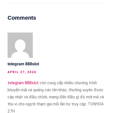
Comments
telegram 888slot
APRIL 27, 2026
telegram 888slot
còn cung cấp nhiều chương trình
khuyến mãi và quảng cáo lớn khác, thường xuyên được
cập nhật và điều chỉnh, mang đến điều gì đó mới mẻ và
thú vị cho người tham gia mỗi lần họ truy cập. TONY04-
27H