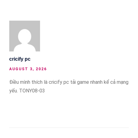
cricify pc
AUGUST 3, 2026
Điều mình thích là cricify pc tải game nhanh kể cả mạng
yếu. TONY08-03