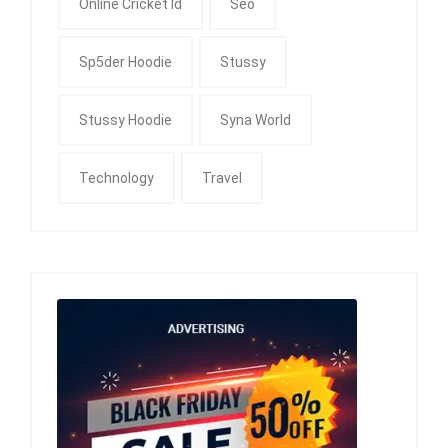
Online Cricket Id
Seo
Sp5der Hoodie
Stussy
Stussy Hoodie
Syna World
Technology
Travel