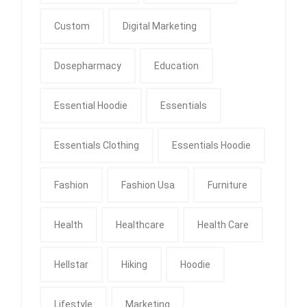
Custom
Digital Marketing
Dosepharmacy
Education
Essential Hoodie
Essentials
Essentials Clothing
Essentials Hoodie
Fashion
Fashion Usa
Furniture
Health
Healthcare
Health Care
Hellstar
Hiking
Hoodie
Lifestyle
Marketing