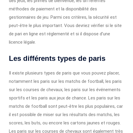
des jeux, les primes de bienvenue, les différentes
méthodes de paiement et la disponibilité des
gestionnaires de jeu. Parmi ces critères, la sécurité est
peut-être le plus important. Vous devriez vérifier si le site
de pari en ligne est réglementé et si il dispose d’une
licence légale.
Les différents types de paris
Il existe plusieurs types de paris que vous pouvez placer,
notamment les paris sur les matchs de football, les paris
sur les courses de chevaux, les paris sur les événements
sportifs et les paris aux jeux de chance. Les paris sur les
matchs de football sont peut-être les plus populaires, car
il est possible de miser sur les résultats des matchs, les
scores, les buts, ou encore les cartons jaunes et rouges.
Les paris sur les courses de chevaux sont également très