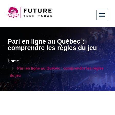
Pari en ligne au Québec :
comprendre les règles du jeu
Home
Pari en ligne au Québec : comprendre les règles
du jeu