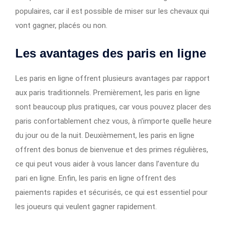
populaires, car il est possible de miser sur les chevaux qui
vont gagner, placés ou non.
Les avantages des paris en ligne
Les paris en ligne offrent plusieurs avantages par rapport
aux paris traditionnels. Premièrement, les paris en ligne
sont beaucoup plus pratiques, car vous pouvez placer des
paris confortablement chez vous, à n’importe quelle heure
du jour ou de la nuit. Deuxièmement, les paris en ligne
offrent des bonus de bienvenue et des primes régulières,
ce qui peut vous aider à vous lancer dans l’aventure du
pari en ligne. Enfin, les paris en ligne offrent des
paiements rapides et sécurisés, ce qui est essentiel pour
les joueurs qui veulent gagner rapidement.