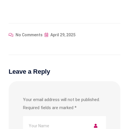
No Comments
April 29, 2025
Leave a Reply
Your email address will not be published.
Required fields are marked
*