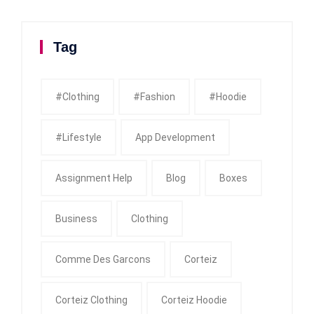
Tag
#clothing
#fashion
#Hoodie
#Lifestyle
App Development
Assignment Help
Blog
Boxes
Business
Clothing
Comme Des Garcons
Corteiz
Corteiz Clothing
Corteiz Hoodie