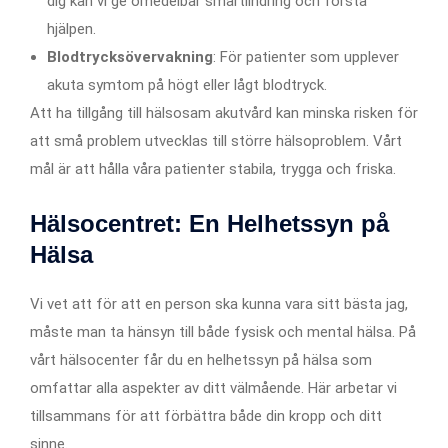
dig kan vi ge omedelbar smärtlindring och första
hjälpen.
Blodtrycksövervakning
: För patienter som upplever
akuta symtom på högt eller lågt blodtryck.
Att ha tillgång till hälsosam akutvård kan minska risken för
att små problem utvecklas till större hälsoproblem. Vårt
mål är att hålla våra patienter stabila, trygga och friska.
Hälsocentret: En Helhetssyn på
Hälsa
Vi vet att för att en person ska kunna vara sitt bästa jag,
måste man ta hänsyn till både fysisk och mental hälsa. På
vårt hälsocenter får du en helhetssyn på hälsa som
omfattar alla aspekter av ditt välmående. Här arbetar vi
tillsammans för att förbättra både din kropp och ditt
sinne.